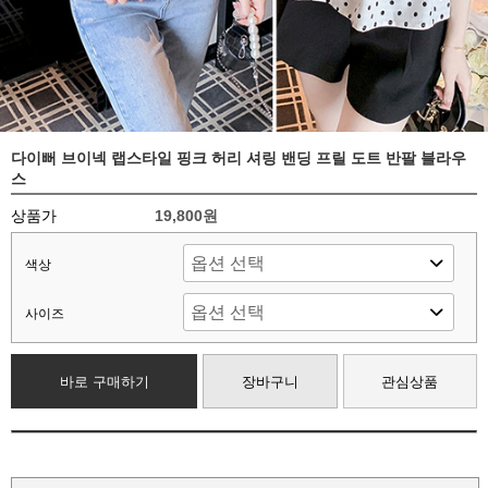
다이뻐 브이넥 랩스타일 핑크 허리 셔링 밴딩 프릴 도트 반팔 블라우
스
상품가
19,800원
색상
사이즈
바로 구매하기
장바구니
관심상품