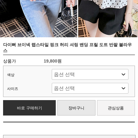
다이뻐 브이넥 랩스타일 핑크 허리 셔링 밴딩 프릴 도트 반팔 블라우
스
상품가
19,800원
색상
사이즈
바로 구매하기
장바구니
관심상품