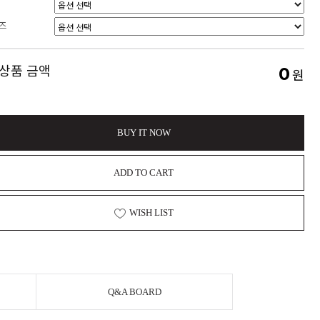
즈
 상품 금액
0
원
BUY IT NOW
ADD TO CART
WISH LIST
Q&A BOARD