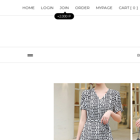
HOME
LOGIN
JOIN
ORDER
MYPAGE
CART [
]
0
+2,000 P
B