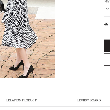
색상
사이
총
RELATION PRODUCT
REVIEW BOARD