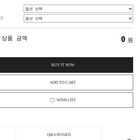
즈
 상품 금액
0
원
BUY IT NOW
ADD TO CART
WISH LIST
Q&A BOARD