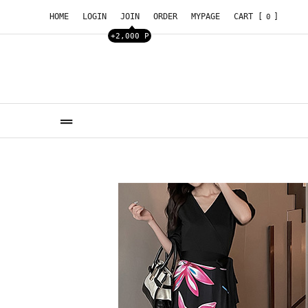
HOME
LOGIN
JOIN
ORDER
MYPAGE
CART [
]
0
+2,000 P