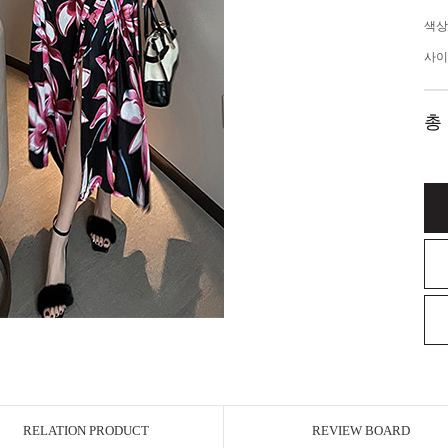
색상
사이
총
RELATION PRODUCT
REVIEW BOARD