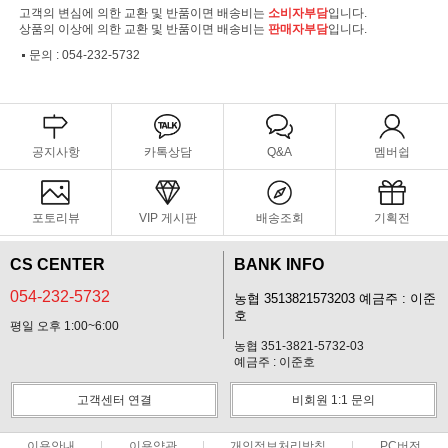
고객의 변심에 의한 교환 및 반품이면 배송비는
소비자부담
입니다.
상품의 이상에 의한 교환 및 반품이면 배송비는
판매자부담
입니다.
문의 :
054-232-5732
공지사항
카톡상담
Q&A
멤버쉽
포토리뷰
VIP 게시판
배송조회
기획전
CS CENTER
BANK INFO
054-232-5732
농협 3513821573203 예금주 : 이준
호
평일 오후 1:00~6:00
농협 351-3821-5732-03
예금주 : 이준호
고객센터 연결
비회원 1:1 문의
이용안내
이용약관
개인정보처리방침
PC버전