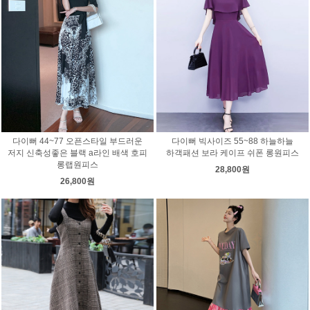
다이뻐 44~77 오픈스타일 부드러운
다이뻐 빅사이즈 55~88 하늘하늘
저지 신축성좋은 블랙 a라인 배색 호피
하객패션 보라 케이프 쉬폰 롱원피스
롱랩원피스
28,800원
26,800원