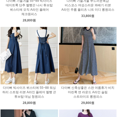
다이뻐 가을겨울 55~99 빅사이즈
다이뻐 가을겨울 부드러운촉감
데이트룩 단추 멜빵끈 나시 튜브탑
비스코스 여성스러운 꽈배기 리본
뷔스티에 모직 A라인 플레어
A라인 주름 플리츠 니트 미디 롱원피스
체크원피스
33,800원
28,800원
다이뻐 빅사이즈 뷔스티에 55~88 워싱
다이뻐 신축성좋은 스판 여름휴가 비치
허리 스트링 리본 A라인 플레어 멜빵 끈
마린룩 면 라운드 A라인 슬림
튜브탑 데님 청원피스
스트라이프 롱원피스
28,800원
29,800원