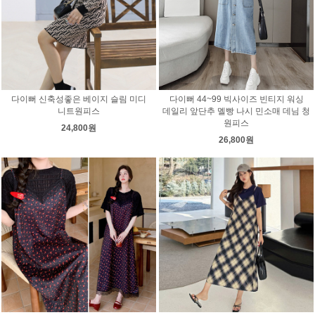
다이뻐 신축성좋은 베이지 슬림 미디
다이뻐 44~99 빅사이즈 빈티지 워싱
니트원피스
데일리 앞단추 멜빵 나시 민소매 데님 청
원피스
24,800원
26,800원