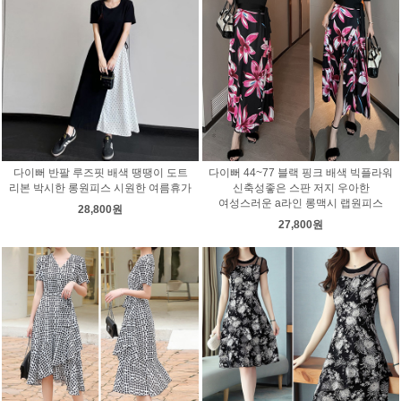
다이뻐 반팔 루즈핏 배색 땡땡이 도트
다이뻐 44~77 블랙 핑크 배색 빅플라워
리본 박시한 롱원피스 시원한 여름휴가
신축성좋은 스판 저지 우아한
여성스러운 a라인 롱맥시 랩원피스
28,800원
27,800원