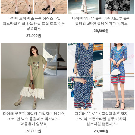
다이뻐 브이넥 출근룩 정장스타일
다이뻐 44~77 블랙 어깨 시스루 블랙
랩스타일 언발 하늘하늘 프릴 도트 쉬폰
플라워 a라인 플레어 미디 원피스
롱원피스
26,800원
27,800원
다이뻐 루즈핏 헐렁한 펀칭자수 레이스
다이뻐 44~77 신축성이좋은 저지
카키 면 박스 롱원피스 빅사이즈
브이넥 오픈스타일 블루 기하락
여름휴가 임부복
랩스타일 랩원피스
28,800원
23,800원