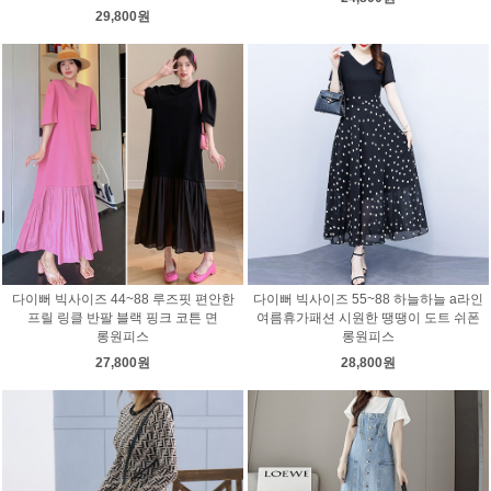
29,800원
다이뻐 빅사이즈 44~88 루즈핏 편안한
다이뻐 빅사이즈 55~88 하늘하늘 a라인
프릴 링클 반팔 블랙 핑크 코튼 면
여름휴가패션 시원한 땡땡이 도트 쉬폰
롱원피스
롱원피스
27,800원
28,800원