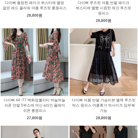
다이뻐 헐렁한 페이크 뷔스티에 멜방
다이뻐 루즈핏 여름 반팔 페이크
얇은 레드 플라워 여름 루즈핏 롱원피스
뷔스티에 멜빵 시원한 체크 루즈핏
원피스
28,800원
28,800원
다이뻐 44~77 백화점퀄리티 하늘하늘
다이뻐 여름 반팔 가슴리본 블랙 루즈핏
쉬폰 언발 5부소매 여신 a라인 플레어
박스 원피스 여름휴가 빅사이즈 임부복
쉬폰 롱원피스
가능
27,800원
28,800원