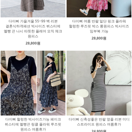
다이뻐 가을겨울 55~99 백 리본
다이뻐 여름 반팔 밑단 핑크 플라워
결혼식하객패션 빅사이즈 뷔스티에
헐렁한 루즈핏 박스 롱원피스 빅사이즈
멜빵 끈 나시 따뜻한 플레어 모직 체크
임부복 가능
원피스
28,800원
28,800원
다이뻐 헐렁한 빅사이즈가능 페이크
다이뻐 신축성좋은 반팔 옆줄 리본 미디
뷔스티에 멜빵끈 링클 플라워 루즈핏
스트라이프 원피스 여름휴가
원피스 여름휴가
24,800원